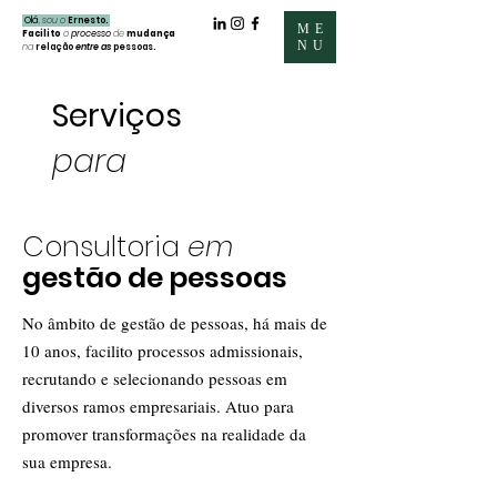
Olá
,
sou o
Ernesto.
ME
Facilito
o
processo
de
mudança
NU
na
relação
entre as
pessoas.
Serviços
para
empresas
Consultoria
em
gestão de pessoas
No âmbito de gestão de pessoas, há mais de
10 anos, facilito processos admissionais,
recrutando e selecionando pessoas em
diversos ramos empresariais. Atuo para
promover transformações na realidade da
sua empresa.